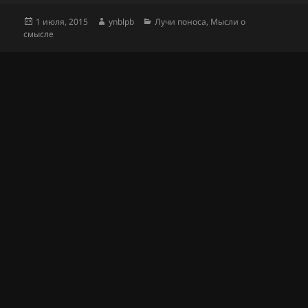
Опубликовано
Автор
Рубрики
1 июля, 2015
ynblpb
Лучи поноса
,
Мысли о
смысле