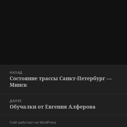
Навигация
НАЗАД
по
Состояние трассы Санкт-Петербург —
Предыдущая
записям
Минск
запись:
ДАЛЕЕ
Обучалки от Евгения Алферова
Следующая
запись:
Сайт работает на WordPress