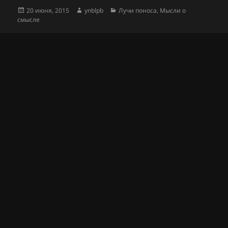
Опубликовано
Автор
Рубрики
20 июня, 2015
ynblpb
Лучи поноса
,
Мысли о
смысле