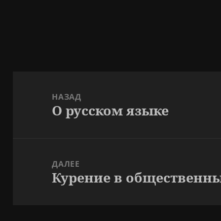
Навигация
по
НАЗАД
О русском языке
записям
Предыдущая
запись:
ДАЛЕЕ
Курение в общественны
Следующая
запись: