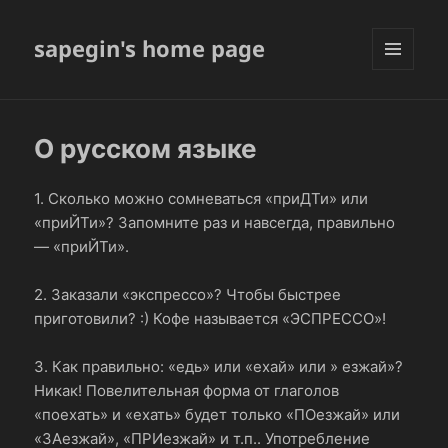
sapegin's home page
МЕНЮ
И
ВИДЖЕТЫ
О русском языке
1. Сколько можно сомневаться «приДТи» или
«приЙТи»? Запомните раз и навсегда, правильно
— «приЙТи».
2. Заказали «экспрессо»? Чтобы быстрее
приготовили? :) Кофе называется «ЭСПРЕССО»!
3. Как правильно: «едь» или «ехай» или » езжай»?
Никак! Повелительная форма от глаголов
«поехать» и «ехать» будет только «ПОезжай» или
«ЗАезжай», «ПРИезжай» и т.п.. Употребление