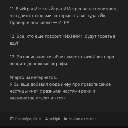
11. ВыИграть! Не выЙграть! Искренне не понимаем,
что движет людьми, которые ставят туда «Й».
Проверочное слово — ИГРА.
12. Все, кто еще говорит «ИХНИЙ», будут гореть в
аду!
13. За написание «извЕни» вместо «извИни» пора
вводить денежные штрафы.
Уперто из интернетов.
Я бы еще добавил сюда инфу про правописание
частицы «не» с разными частями речи и
знаменитое «ться» и «тся»
Опубликовано
Автор
Рубрики
7 октября, 2014
ynblpb
Мысли о смысле