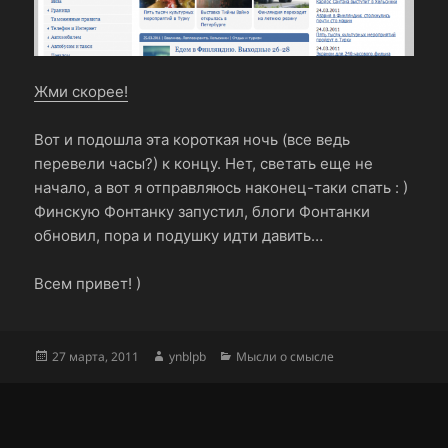
Жми скорее!
Вот и подошла эта короткая ночь (все ведь
перевели часы?) к концу. Нет, светать еще не
начало, а вот я отправляюсь наконец-таки спать : )
Финскую Фонтанку запустил, блоги Фонтанки
обновил, пора и подушку идти давить…
Всем привет! )
Опубликовано
Автор
Рубрики
27 марта, 2011
ynblpb
Мысли о смысле