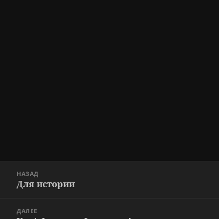
Навигация
НАЗАД
по
Для истории
Предыдущая
записям
запись:
ДАЛЕЕ