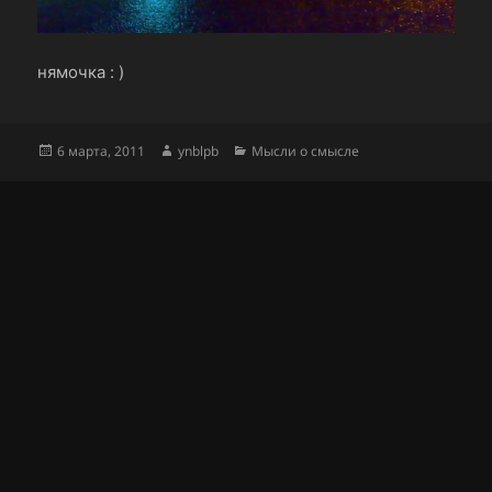
нямочка : )
Опубликовано
Автор
Рубрики
6 марта, 2011
ynblpb
Мысли о смысле