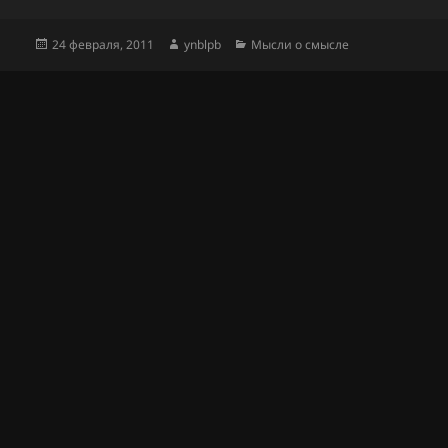
Опубликовано
Автор
Рубрики
24 февраля, 2011
ynblpb
Мысли о смысле