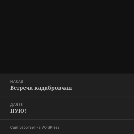
Навигация
НАЗАД
по
Встреча кадабровчан
Предыдущая
записям
запись:
ДАЛЕЕ
ПУЮ!
Следующая
запись:
Сайт работает на WordPress