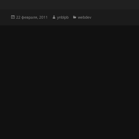
Опубликовано
Автор
Рубрики
22 февраля, 2011
ynblpb
webdev