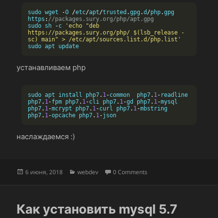
sudo wget 
-
O 
/
etc
/
apt
/
trusted
.
gpg
.
d
/
php
.
gpg 
https
:
//packages.sury.org/php/apt.gpg
sudo sh 
-
c 
'echo "deb 
https://packages.sury.org/php/ $(lsb_release -
sc) main" > /etc/apt/sources.list.d/php.list'
sudo apt update
устанавливаем php
sudo apt install php7
.
1
-
common  php7
.
1
-
readline 
php7
.
1
-
fpm php7
.
1
-
cli php7
.
1
-
gd php7
.
1
-
mysql 
php7
.
1
-
mcrypt php7
.
1
-
curl php7
.
1
-
mbstring 
php7
.
1
-
opcache php7
.
1
-
json
наслаждаемся :)
Опубликовано
Рубрики
6 июня, 2018
webdev
0 Comments
Как установить mysql 5.7