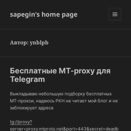
sapegin's home page
МЕНЮ
И
ВИДЖЕТЫ
Автор:
ynblpb
Бесплатные MT-proxy для
Telegram
Выкладываю небольшую подборку бесплатных
МТ-прокси, надеюсь РКН не читает мой блог и не
заблокирует адреса
tg://proxy?
server=proxy.mtproto.net&port=443&secret=deadb