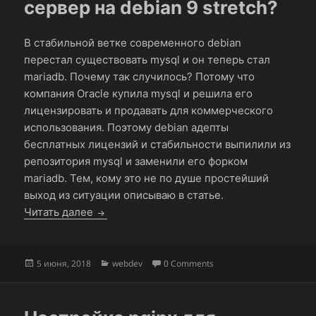
сервер на debian 9 stretch?
В стабильной ветке современного debian
перестал существовать mysql и он теперь стал
mariadb. Почему так случилось? Потому что
компания Oracle купила mysql и решила его
лицензировать и продавать для коммерческого
использования. Поэтому debian адепты
бесплатных лицензий и стабильности выпилили из
репозитория mysql и заменили его форком
mariadb. Тем, кому это не по душе простейший
выход из ситуации описываю в статье.
Как установить mysql 5.7 сервер на debian
Читать далее
Опубликовано
Рубрики
5 июня, 2018
webdev
0 Comments