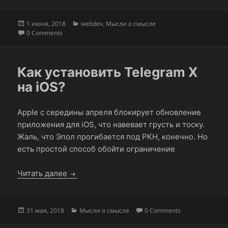
Опубликовано
Рубрики
1 июня, 2018
webdev
,
Мысли о смысле
0 Comments
Как установить Telegram X
на iOS?
Apple с середины апреля блокирует обновление
приложения для iOS, что навевает грусть и тоску.
Жаль, что Эпол прогибается под РКН, конечно. Но
есть простой способ обойти ограничение
Как установить Telegram X на iOS?
Читать далее
Опубликовано
Рубрики
31 мая, 2018
Мысли о смысле
0 Comments