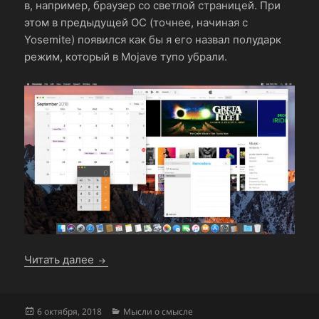
в, например, браузер со светлой страницей. При
этом в предыдущей ОС (точнее, начиная с
Yosemite) появился как бы я его назвал полударк
режим, который в Mojave тупо убрали.
Как включить тёмные Dock и контекстные 
Читать далее
Опубликовано
Рубрики
6 октября, 2018
Мысли о смысле