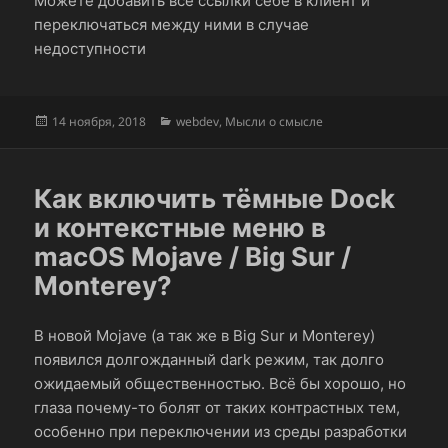
Можете добавить все ссылки себе в клиент и
переключаться между ними в случае
недоступности
Опубликовано
Рубрики
14 ноября, 2018
webdev
,
Мысли о смысле
Как включить тёмные Dock
и контекстные меню в
macOS Mojave / Big Sur /
Monterey?
В новой Mojave (а так же в Big Sur и Monterey)
появился долгожданный dark режим, так долго
ожидаемый общественностью. Всё бы хорошо, но
глаза почему-то болят от таких контрастных тем,
особенно при переключении из среды разработки