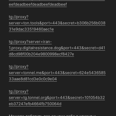
eefdeadbeefdeadbeefdeadbeef
tg://proxy?
server=ton.tools&port=443&secret=b306b256b038
31e9dac33519460aec1e
tg://proxy?server=iran-
1.proxy.digitalresistance.dog&port=443&secret=d41
d8cd98f00b204e9800998ecf8427e
tg://proxy?
server=tonnel.me&port=443&secret=624e5436585
33aae8d81cd3e0c0c9e04
tg://proxy?
server=tg.tonnel.org&port=443&secret=101054b32
eb37247efb4664fb750064d