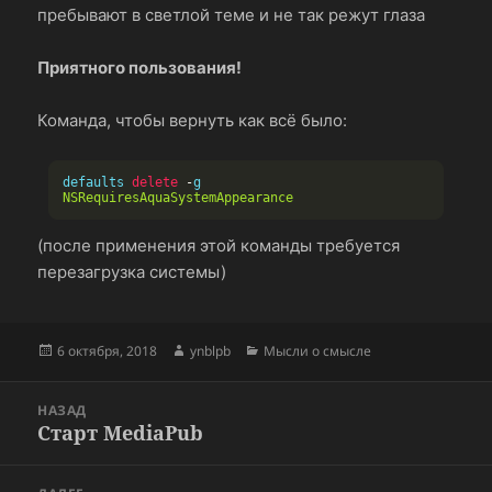
пребывают в светлой теме и не так режут глаза
Приятного пользования!
Команда, чтобы вернуть как всё было:
defaults 
delete
-
g 
NSRequiresAquaSystemAppearance
(после применения этой команды требуется
перезагрузка системы)
Опубликовано
Автор
Рубрики
6 октября, 2018
ynblpb
Мысли о смысле
Навигация
НАЗАД
по
Старт MediaPub
Предыдущая
записям
запись: