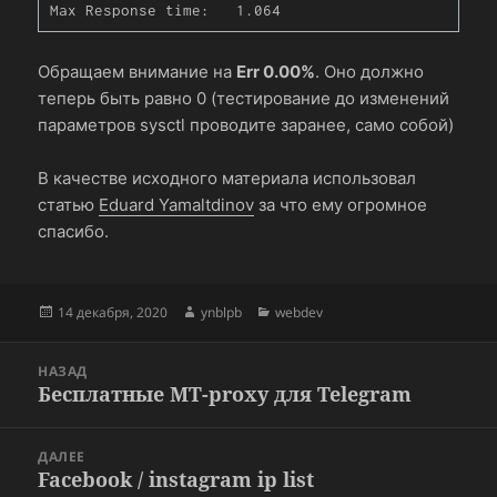
Обращаем внимание на
Err 0.00%
. Оно должно
теперь быть равно 0 (тестирование до изменений
параметров sysctl проводите заранее, само собой)
В качестве исходного материала использовал
статью
Eduard Yamaltdinov
за что ему огромное
спасибо.
Опубликовано
Автор
Рубрики
14 декабря, 2020
ynblpb
webdev
Навигация
НАЗАД
по
Бесплатные MT-proxy для Telegram
Предыдущая
записям
запись:
ДАЛЕЕ
Facebook / instagram ip list
Следующая