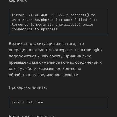
картинку:
[error] 7460#7460: *5365312 connect() to 
unix:/run/php/php7.3-fpm.sock failed (11: 
Resource temporarily unavailable) while 
connecting to upstream
Возникает эта ситуация из-за того, что
операционная система отвергает попытки nginx
подключиться к unix сокету. Причина либо
превышено максимальное кол-во соединений к
сокету либо максимальное кол-во не
обработанных соединений к сокету.
Проверяем лимиты:
sysctl net.core
Нас интересуют строки: