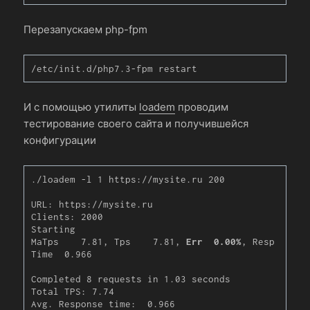
Перезапускаем php-fpm
/etc/init.d/php7.3-fpm restart
И с помощью утилиты
loadem
проводим
тестирование своего сайта и получившейся
конфигурации
./loadem -l 1 https://mysite.ru 200

URL: https://mysite.ru

Clients: 2000

Starting

MaTps    7.81, Tps    7.81, 
Err  0.00%
, Resp 
Time  0.966

Completed 8 requests in 1.03 seconds

Total TPS: 7.74

Avg. Response time:  0.966
