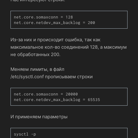
net.core.somaxconn = 128

net.core.netdev_max_backlog = 200
Из-за них и происходит ошибка, так как
максимальное кол-во соединений 128, а максимум
не обработанных 200.
Меняем лимиты, в файл
/etc/sysctl.conf прописываем строки
net.core.somaxconn = 20000

net.core.netdev_max_backlog = 65535
И применяем параметры
sysctl -p