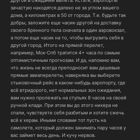
другой в ожидании вылета. Кстати, аэропорты
зачастую находятся далеко не за углом вашего
дома, а километрах в 50 от города. Т.е. будьте так
добры, заложите еще часик-другой на доставку
своего бренного тела сначала в один аэровокзал,
а потом еще часик на то, чтобы выгрузить себя в
другой город. Итого на прямой перелет,
например, Мск-Спб тратится 4+ часа по самым
оптимистичным прогнозам. И да, напомню вам,
что жизнь не всегда преподносит вам дешевые
прямые авиаперелеты, наверняка вы выберете
стыковочный рейс в каком-нибудь аэропорту, где
всё втридорого, нет нормальных зон ожидания,
вам нужно пролежать на стульях 8 часов на своей
ручной клади. При этом вы до этого нихера не
спали, чувствуете себя разбитым и хотите сжечь
всё к херам. Иными словами тот пусть на
самолете, который должен занимать пару часов у
вас займет весь день. И кучу нервов.