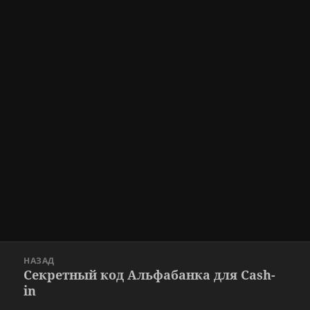
Навигация
НАЗАД
по
Секретный код Альфабанка для Cash-
Предыдущая
записям
in
запись: