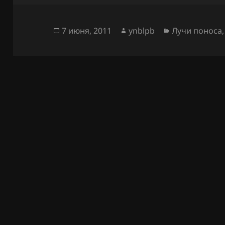
Опубликовано
Автор
Рубрики
7 июня, 2011
ynblpb
Лучи поноса