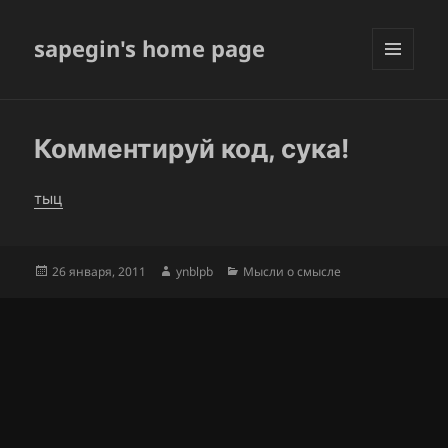
sapegin's home page
МЕНЮ
И
ВИДЖЕТЫ
Комментируй код, сука!
тыц
Опубликовано
Автор
Рубрики
26 января, 2011
ynblpb
Мысли о смысле