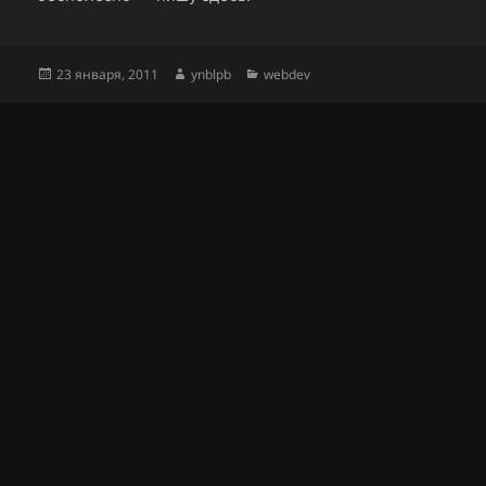
Опубликовано
Автор
Рубрики
23 января, 2011
ynblpb
webdev