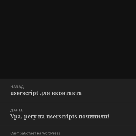
Навигация
НАЗАД
по
userscript для вконтакта
Предыдущая
записям
запись:
ДАЛЕЕ
Ура, регу на userscripts починили!
Следующая
запись:
Сайт работает на WordPress