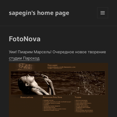
sapegin's home page
МЕНЮ
И
ВИДЖЕТЫ
FotoNova
Уии! Пиарим Марсель! Очередное новое творение
студии Пароход