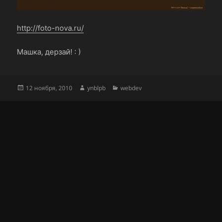
http://foto-nova.ru/
Машка, дерзай! : )
Опубликовано
Автор
Рубрики
12 ноября, 2010
ynblpb
webdev