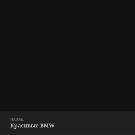
Навигация
НАЗАД
по
Красивые BMW
Предыдущая
записям
запись: